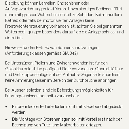
Eisbildung können Lamellen, Endschienen oder
Aufzugsvorrichtungen festfrieren. Unvorsichtiges Bedienen führt
dann mit grosser Wahrscheinlichkeit zu Schäden. Bei manuellem
Betrieb oder falls bei motorisierten Anlagen keine
Frostwächtersteuerung vorhanden ist, achten Sie bei genannten
Wetterbedingungen besonders darauf, ob die Anlage schnee- und
eisfrei ist.
Hinweise für den Betrieb von Sonnenschutzanlagen:
(Anforderungsklassen gemäss SIA 342)
Bei Unterzügen, Pfeilern und Zwischenwänden ist für den
Gelenkkurbelantrieb genügend Platz vorzusehen. Oberlichtöffner
und Drehkippbeschläge auf der Antriebs-Gegenseite anordnen.
Keine Armierungseisen im Bereich der Durchbrüche anbringen.
Bei Aussenisolation sind die Befestigungsmöglichkeiten für
Führungsschienen bauseits vorzusehen:
Einbrennlackierte Teile dürfen nicht mit Klebeband abgedeckt
werden.
Die Montage von Storenanlagen soll mit Vorteil erst nach der
Beendigung von Putz- und Malerarbeiten erfolgen.