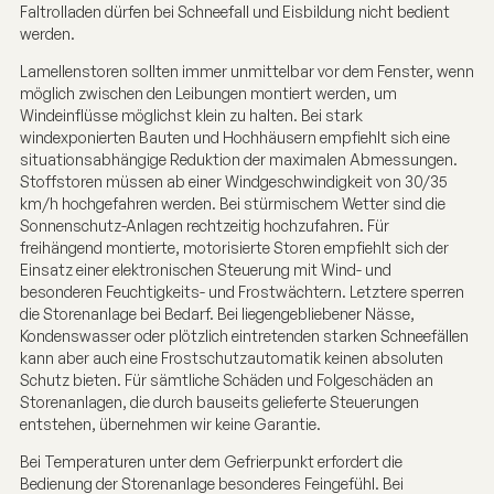
Faltrolladen dürfen bei Schneefall und Eisbildung nicht bedient
werden.
Lamellenstoren sollten immer unmittelbar vor dem Fenster, wenn
möglich zwischen den Leibungen montiert werden, um
Windeinflüsse möglichst klein zu halten. Bei stark
windexponierten Bauten und Hochhäusern empfiehlt sich eine
situationsabhängige Reduktion der maximalen Abmessungen.
Stoffstoren müssen ab einer Windgeschwindigkeit von 30/35
km/h hochgefahren werden. Bei stürmischem Wetter sind die
Sonnenschutz-Anlagen rechtzeitig hochzufahren. Für
freihängend montierte, motorisierte Storen empfiehlt sich der
Einsatz einer elektronischen Steuerung mit Wind- und
besonderen Feuchtigkeits- und Frostwächtern. Letztere sperren
die Storenanlage bei Bedarf. Bei liegengebliebener Nässe,
Kondenswasser oder plötzlich eintretenden starken Schneefällen
kann aber auch eine Frostschutzautomatik keinen absoluten
Schutz bieten. Für sämtliche Schäden und Folgeschäden an
Storenanlagen, die durch bauseits gelieferte Steuerungen
entstehen, übernehmen wir keine Garantie.
Bei Temperaturen unter dem Gefrierpunkt erfordert die
Bedienung der Storenanlage besonderes Feingefühl. Bei