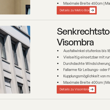
Maximale Breite 450cm | M
Details zu Metro Box
Senkrechtstor
Visombra
Ausfallwinkel stufenlos bis 1
Vielseitig einsetzbar mit 
Durchdachte Windsicherung 
Fallarme für Leibungs- ode
Kupplungsmöglichkeit von m
Maximale Breite 400cm | M
Details zu Visombra