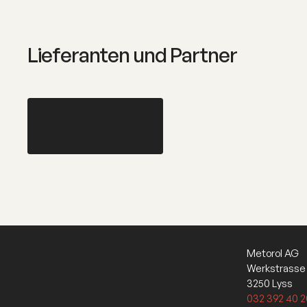
Lieferanten und Partner
Metorol AG
Werkstrasse
3250 Lyss
032 392 40 2