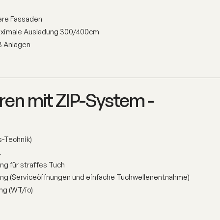
ere Fassaden
aximale Ausladung 300/400cm
3 Anlagen
en mit ZIP-System -
s-Technik)
t
ng für straffes Tuch
ung (Serviceöffnungen und einfache Tuchwellenentnahme)
ng (WT/io)