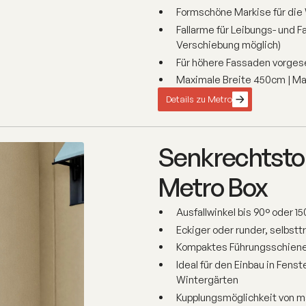
Formschöne Markise für di
Fallarme für Leibungs- und
Verschiebung möglich)
Für höhere Fassaden vorgese
Maximale Breite 450cm | Ma
Details zu Metro
Senkrechtstor
Metro Box
Ausfallwinkel bis 90° oder 15
Eckiger oder runder, selbst
Kompaktes Führungsschiene
Ideal für den Einbau in Fens
Wintergärten
Kupplungsmöglichkeit von m