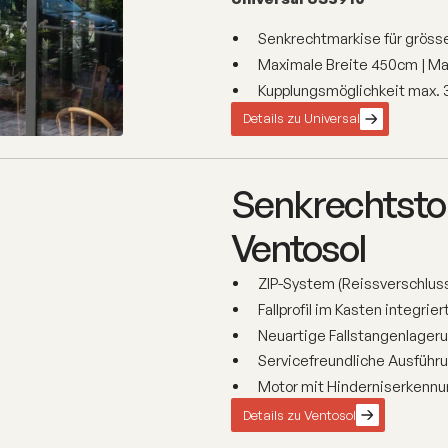
Senkrechtmarkise für gröss
Maximale Breite 450cm | M
Kupplungsmöglichkeit max. 
Details zu Universal
Senkrechtstor
Ventosol
ZIP-System (Reissverschlus
Fallprofil im Kasten integrier
Neuartige Fallstangenlageru
Servicefreundliche Ausführ
Motor mit Hinderniserkennu
Details zu Ventosol