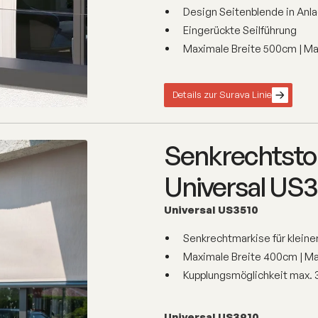
Design Seitenblende in Anl
Eingerückte Seilführung
Maximale Breite 500cm | M
Details zur Surava Linie
Senkrechtstor
Universal US3
Universal US3510
Senkrechtmarkise für klein
Maximale Breite 400cm | M
Kupplungsmöglichkeit max. 
Universal US3910