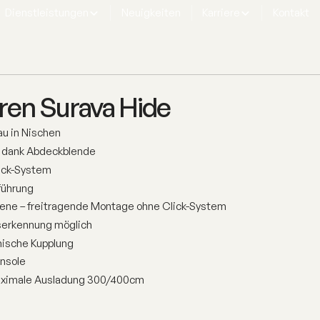
Dienstleistungen
Neuigkeiten
Karriere
Kontakt
Unsere Senkrechtmarkisen bieten Ihnen optimalen
Schutz vor Sonne, Wind und neugierigen Blicken –
und das mit einem Hauch von Eleganz. Mit ihren
schlanken, modernen Designs fügen sich unsere
Senkrechtmarkisen harmonisch in jede Architektur
ren Surava Hide
ein. Sie lassen sich ganz nach Ihrem Geschmack
gestalten und passen sich perfekt an Ihre
u in Nischen
individuellen Bedürfnisse an.
 dank Abdeckblende
lick-System
führung
032 392 40 20
hiene – freitragende Montage ohne Click-System
iserkennung möglich
ische Kupplung
nsole
aximale Ausladung 300/400cm