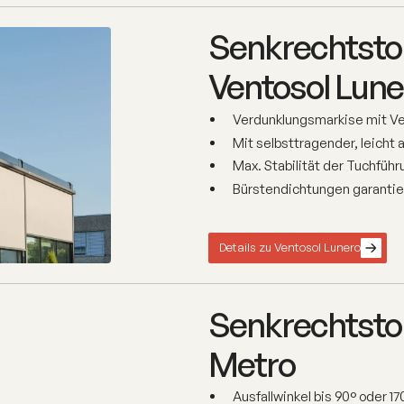
Senkrechtsto
Ventosol Lune
Verdunklungsmarkise mit Ve
Mit selbsttragender, leicht
Max. Stabilität der Tuchfüh
Bürstendichtungen garantier
Details zu Ventosol Lunero
Senkrechtstor
Metro
Ausfallwinkel bis 90° oder 17