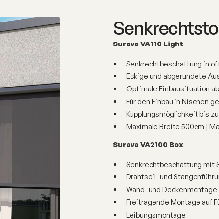
Senkrechtstor
Surava VA110 Light
Senkrechtbeschattung in of
Eckige und abgerundete Au
Optimale Einbausituation a
Für den Einbau in Nischen g
Kupplungsmöglichkeit bis zu
Maximale Breite 500cm | M
Surava VA2100 Box
Senkrechtbeschattung mit 
Drahtseil- und Stangenführu
Wand- und Deckenmontage
Freitragende Montage auf 
Leibungsmontage