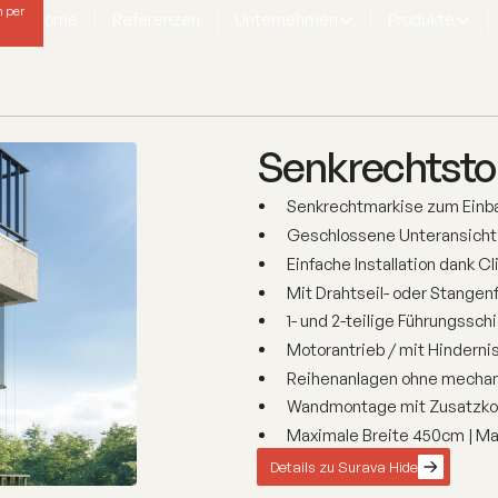
h per
Home
Referenzen
Unternehmen
Produkte
isen
Senkrechtsto
Senkrechtmarkise zum Einba
Geschlossene Unteransicht
Einfache Installation dank C
Mit Drahtseil- oder Stangen
1- und 2-teilige Führungssc
Motorantrieb / mit Hindern
Reihenanlagen ohne mechan
Wandmontage mit Zusatzko
Maximale Breite 450cm | M
Details zu Surava Hide