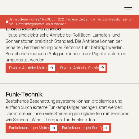
Bedienung/Steuerung
Betriebsferien vom 27. bis 31. Juli 2026. In dieser Zeit sind wir ausschliesslich per E-
Sie möchten ein Smarthome-System oder einfach nur einen
Mail unter info@metorol.ch erreichbar.
Elektrische Antriebe
elektrischen Antrieb für Ihre Storen? Wir bieten eine breite
Heute sind elektrische Anriebe bei Rollläden, Lamellen- und
Auswahl an Produkten für die intelligente
Sonnenstoren praktisch Standard. Die Antriebe können per
Gebäudeautomatisierung. Wenn Sie also das Gurtziehen oder
Schalter, Fernbedienung oder Zeitschaltuhr betätigt werden.
Kurbeln satt haben, gleichzeitig in Ihre Sicherheit investieren
Bestehende manuelle Anlagen können in der Regel problemlos
möchten und Energie sowie Zeit sparen wollen, dann haben wir
umgerüstet werden.
die passende Lösung für Sie, egal ob in einem Neubau oder bei
einer Renovation.
Diverse Antriebe Meimo
Diverse Antriebe Somfy
info@metorol.ch
032 392 40 20
Funk-Technik
Bestehende Beschattungssysteme können problemlos und
einfach durch externe Funkempfänger nachgerüstet werden.
Damit stehen Ihnen viele Steuerungsmöglickeiten mit Sensoren
wie Sonnen-, Wind-, Temparatur- Fühler offen.
Funksteuerungen Meimo
Funksteuerungen Somfy